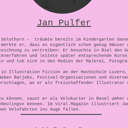
Jan Pulfer
Solothurn – träumte bereits im Kindergarten davo
 merkte er, dass es eigentlich schon genug Häuser 
zeichnung zu vertreiben: Er besuchte in Biel den G
ckverfahren und leitete später entsprechende Kurse
i» und tob sich in den Medien der Malerei, Fotogra
 in Illustration Fiction an der Hochschule Luzern,
Neben Barjobs, Festival-Organisationen und diverse
erschlagen, wo er als freischaffender Illustrator 
zu können, saust er als Velokurier in Basel umher 
«Neulings» kennen. Im Viral.Magazin illustriert Ja
nen Velofahrten ins Auge fallen.
Onlin