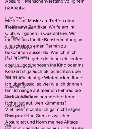
Ab|surd :  Menschenverstand völlig fern 
(Duden)
Jack Young
Juno Peter
Maske auf, Maske ab. Treffen ohne, 
Treffen mit Zertifikat. Wir feiern im 
Simon Hitzinger
Club, wir gehen in Quarantäne. Wir 
Pia Zibulski
melden uns für die Boosterimpfung an; 
alle scheinen einen Termin zu 
Leonne Voegelin
bekommen ausser du. Wie ich mich 
Jelïn Nichele
anziehe? Ich gehe doch nur einkaufen 
aber in Jogginghosen ins Kino oder ins 
Florence Dreier
Konzert ist ja auch ok. Schichten über 
Reportage
Schichten, richtige Winterjacken finde 
ich überflüssig, so viel wie ich drinnen 
Leoni Heeb
bin. Ich singe auf meinem Fahrrad die 
Juri Schmidhauser
Wettsteinbrücke herunterbretternd, 
lache laut auf, wen kümmerts?
Gastbeitrag
Viel mehr möchte ich gar nicht sagen. 
Die ganz feine Grenze zwischen 
Colin Lanz
Absurdität und Norm meines Alltags 
Video
reicht mir gerade völlig aus - ich glaube 