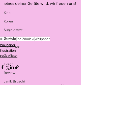
eines deiner Geräte wird, wir freuen uns!
Film
Kino
Korea
Subjektivität
Drink-In
Illustration
Pia Zibulski
Wallpaper
Wallpaper
Jan Pulfer
Illustration
Grafik
Pia Zibulski
Event
Review
Janik Bruschi
Alle ansehen
Ähnliche Beiträge
Filmreviews
Adventskalender
Verlosung