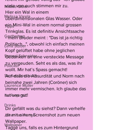
viele von euch stimmen mir zu.
Matteo Gisler
Hier ein Wal in einem 
Melissa Varela
überdimensionalen Glas Wasser. Oder 
ein Mini-Wal in einem normal grossen 
Tipps
Trinkglas. Es ist definitiv Ansichtssache 
Gastbeitrag
- mein Bruder meint : "Das ist ja richtig 
Politisch…", obwohl ich einfach meinen 
Lena Studer
Kopf gelüftet habe ohne jeglichen 
Samuel Schneider
Gedanken an eine versteckte Message 
zu vergeuden. Seht es als das, was ihr 
Podcast
wollt. Mir hat’s Spass gemacht!
Samuel Bosshardt
Auf dass die Absurdität und Norm nach 
beinahe zwei Jahren (Coröner) sich 
Laurence Müller
immer mehr vermischen. Ich glaube das 
tut uns gut!
Iva Preprotić
Drinks
Dir gefällt was du siehst? Dann verhelfe 
dir mit einem Screenshot zum neuen 
Johannes Runge
Wallpaper.
Wallpaper
Tagge uns, falls es zum Hintergrund 