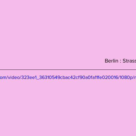
Berlin : Str
ic.com/video/323ee1_36310549cbac42cf90a0fa11fe020016/1080p/