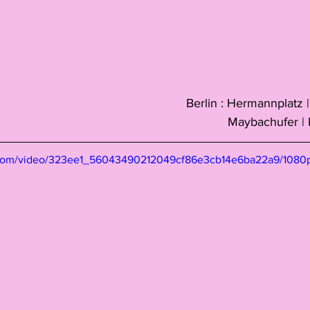
Berlin : Hermannplatz 
Maybachufer | 
ic.com/video/323ee1_56043490212049cf86e3cb14e6ba22a9/1080