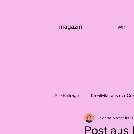
magazin
wir
Alle Beiträge
Kreativität aus der Qu
Leonne Voegelin
11
Design
Fotografie
Domi
Post aus 