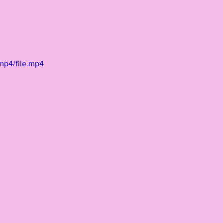
lski
Schmidhauser
mp4/file.mp4