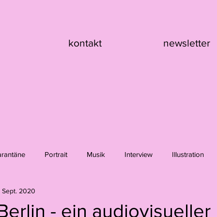
kontakt
newsletter
arantäne
Portrait
Musik
Interview
Illustration
. Sept. 2020
nik Asche
Hanna Girard
Claire Flury
Max Klement
Berlin - ein audiovisueller