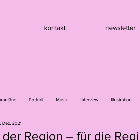
kontakt
newsletter
arantäne
Portrait
Musik
Interview
Illustration
. Dez. 2021
nik Asche
Hanna Girard
Claire Flury
Max Klement
s der Region – für die Reg