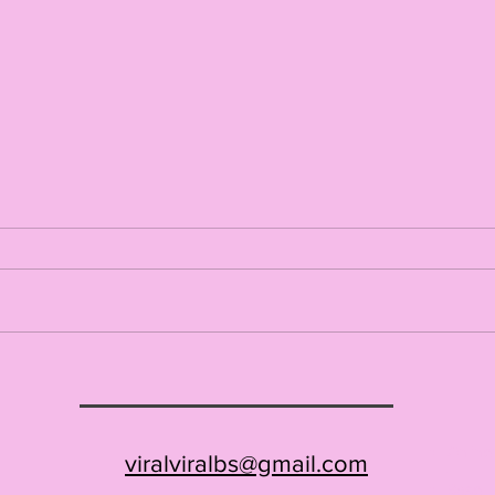
Viral. goes national
"Que
MO
Onlin
viralviralbs@gmail.com
-
Basel