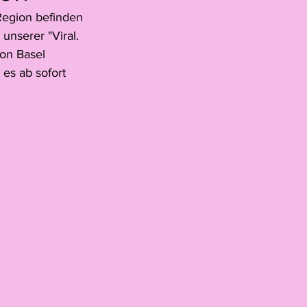
Region befinden 
lski
unserer "Viral. 
ion Basel 
es ab sofort 
Schmidhauser