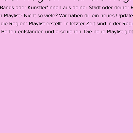
Bands oder Künstler*innen aus deiner Stadt oder deiner 
Jack Young
Juno Peter
Simon Hitzinger
Pia Zibu
n Playlist? Nicht so viele? Wir haben dir ein neues Update 
ie Region"-Playlist erstellt. In letzter Zeit sind in der Reg
Perlen entstanden und erschienen. Die neue Playlist gibt 
e
Florence Dreier
Reportage
Leoni Heeb
Juri 
Video
Matteo Gisler