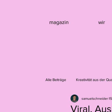
magazin
wir
Alle Beiträge
Kreativität aus der Qu
samuelschneider
15
Design
Fotografie
Domi
Viral. Au