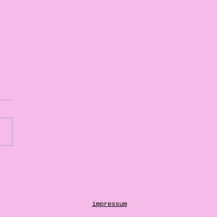
r durch" mit dem Rapper
ROW
emagazin
impressum