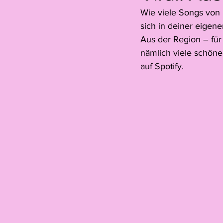
Wie viele Songs von 
Hannah Oehry
Ariane Thiel
sich in deiner eigene
Aus der Region – für d
nämlich viele schöne 
Leonne Voegelin
Jelïn Nichel
auf Spotify. 
Gastbeitrag
Colin Lanz