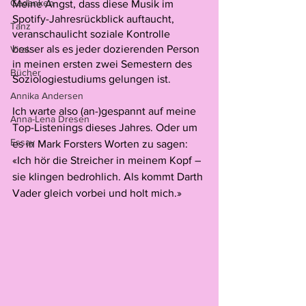
Gedanken
Meine Angst, dass diese Musik im 
Spotify-Jahresrückblick auftaucht, 
Tanz
veranschaulicht soziale Kontrolle 
besser als es jeder dozierenden Person 
Viral.
in meinen ersten zwei Semestern des 
Bücher
Soziologiestudiums gelungen ist.
Annika Andersen
Ich warte also (an-)gespannt auf meine 
Anna-Lena Dresen
Top-Listenings dieses Jahres. Oder um 
Essay
es in Mark Forsters Worten zu sagen: 
«Ich hör die Streicher in meinem Kopf – 
sie klingen bedrohlich. Als kommt Darth 
Vader gleich vorbei und holt mich.»