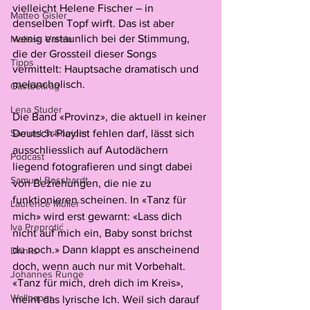
vielleicht Helene Fischer – in 
Matteo Gisler
denselben Topf wirft. Das ist aber 
wenig erstaunlich bei der Stimmung, 
Melissa Varela
die der Grossteil dieser Songs 
Tipps
vermittelt: Hauptsache dramatisch und 
melancholisch. 
Gastbeitrag
Lena Studer
Die Band «Provinz», die aktuell in keiner 
Samuel Schneider
Deutsch-Playlist fehlen darf, lässt sich 
ausschliesslich auf Autodächern 
Podcast
liegend fotografieren und singt dabei 
Samuel Bosshardt
von Beziehungen, die nie zu 
funktionieren scheinen. In «Tanz für 
Laurence Müller
mich» wird erst gewarnt: «Lass dich 
Iva Preprotić
nicht auf mich ein, Baby sonst brichst 
du noch.» Dann klappt es anscheinend 
Drinks
doch, wenn auch nur mit Vorbehalt. 
Johannes Runge
«Tanz für mich, dreh dich im Kreis», 
Wallpaper
meint das lyrische Ich. Weil sich darauf 