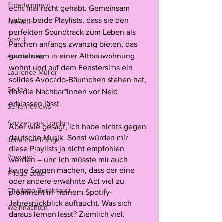
Entertainment
echt mal recht gehabt. Gemeinsam 
haben beide Playlists, dass sie den 
Literatur
perfekten Soundtrack zum Leben als 
Stav J
Pärchen anfangs zwanzig bieten, das 
Ausstellung
gemeinsam in einer Altbauwohnung 
wohnt und auf dem Fenstersims ein 
Laurence Müller
solides Avocado-Bäumchen stehen hat, 
Serien
das die Nachbar*innen vor Neid 
erblassen lässt.
Serienreviews
Skizzen aus London
Aber wie gesagt, ich habe nichts gegen 
deutsche Musik. Sonst würden mir 
Johannes Runge
diese Playlists ja nicht empfohlen 
Preview
werden – und ich müsste mir auch 
keine Sorgen machen, dass der eine 
Friede Lotte
oder andere erwähnte Act viel zu 
Charlotte Burckhardt
prominent in meinem Spotify-
Jahresrückblick auftaucht. Was sich 
Weihnachten
daraus lernen lässt? Ziemlich viel. 