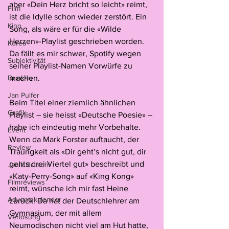
aber «Dein Herz bricht so leicht» reimt, 
Film
ist die Idylle schon wieder zerstört. Ein 
Kino
Song, als wäre er für die «Wilde 
Herzen»-Playlist geschrieben worden. 
Korea
Da fällt es mir schwer, Spotify wegen 
Subjektivität
seiner Playlist-Namen Vorwürfe zu 
Drink-In
machen. 
Jan Pulfer
Beim Titel einer ziemlich ähnlichen 
Grafik
Playlist – sie heisst «Deutsche Poesie» – 
habe ich eindeutig mehr Vorbehalte. 
Event
Wenn da Mark Forster auftaucht, der 
Review
Traurigkeit als «Dir geht’s nicht gut, dir 
gehts drei Viertel gut» beschreibt und 
Janik Bruschi
«Katy-Perry-Song» auf «King Kong» 
Filmreviews
reimt, wünsche ich mir fast Heine 
Adventskalender
zurück. Da hat der Deutschlehrer am 
Gymnasium, der mit allem 
Verlosung
Neumodischen nicht viel am Hut hatte, 