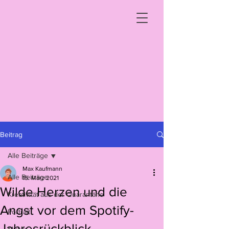
Beitrag
Alle Beiträge
Max Kaufmann
Alle Beiträge
15. März 2021
Wilde Herzen und die
Kreativität aus der Quarantäne
Angst vor dem Spotify-
Portrait
Jahresrückblick