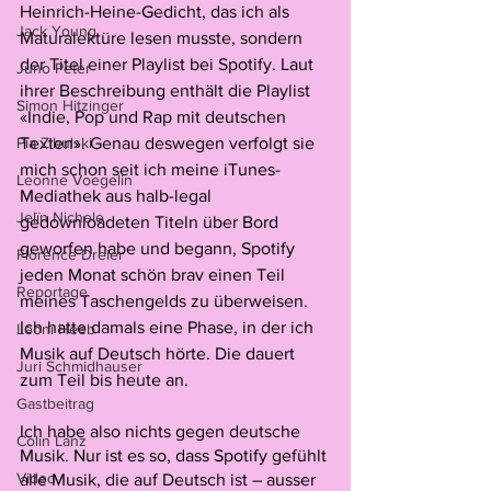
Heinrich-Heine-Gedicht, das ich als 
Jack Young
Maturalektüre lesen musste, sondern 
der Titel einer Playlist bei Spotify. Laut 
Juno Peter
ihrer Beschreibung enthält die Playlist 
Simon Hitzinger
«Indie, Pop und Rap mit deutschen 
Pia Zibulski
Texten». Genau deswegen verfolgt sie 
mich schon seit ich meine iTunes-
Leonne Voegelin
Mediathek aus halb-legal 
Jelïn Nichele
gedownloadeten Titeln über Bord 
geworfen habe und begann, Spotify 
Florence Dreier
jeden Monat schön brav einen Teil 
Reportage
meines Taschengelds zu überweisen. 
Ich hatte damals eine Phase, in der ich 
Leoni Heeb
Musik auf Deutsch hörte. Die dauert 
Juri Schmidhauser
zum Teil bis heute an. 
Gastbeitrag
Ich habe also nichts gegen deutsche 
Colin Lanz
Musik. Nur ist es so, dass Spotify gefühlt 
Video
alle Musik, die auf Deutsch ist – ausser 