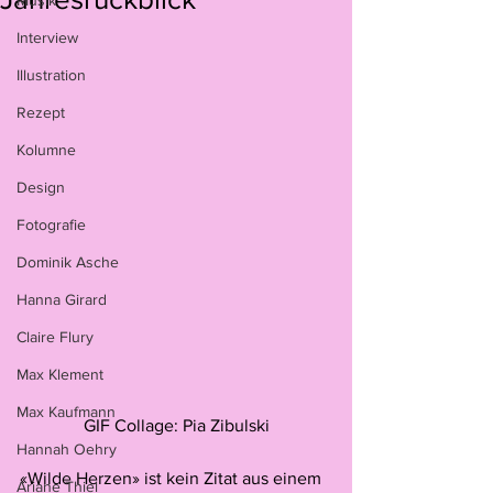
Musik
Interview
Illustration
Rezept
Kolumne
Design
Fotografie
Dominik Asche
Hanna Girard
Claire Flury
Max Klement
Max Kaufmann
GIF Collage: Pia Zibulski
Hannah Oehry
«Wilde Herzen» ist kein Zitat aus einem 
Ariane Thiel