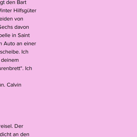
gt den Bart 
nter Hilfsgüter 
beiden von 
 Sechs davon 
elle in Saint 
m Auto an einer 
scheibe. Ich 
u deinem 
enbrett“. Ich 
n. Calvin 
isel. Der 
dicht an den 