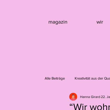
magazin
wir
Alle Beiträge
Kreativität aus der Qu
Hanna Girard
22. J
Design
Fotografie
Domi
“Wir wohn