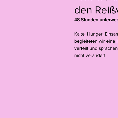
den Reißv
Hannah Oehry
Ariane Thiel
48 Stunden unterwegs
Leonne Voegelin
Jelïn Nichel
Kälte. Hunger. Einsa
begleiteten wir eine 
verteilt und sprachen 
Gastbeitrag
Colin Lanz
nicht verändert. 