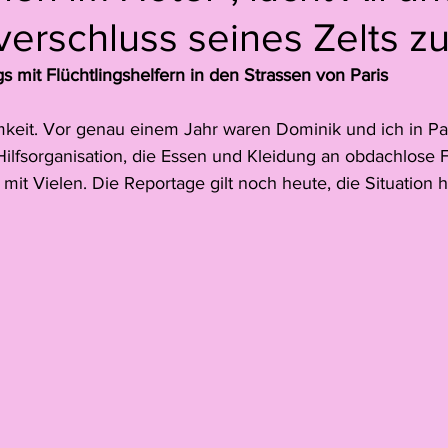
erschluss seines Zelts z
Jack Young
Juno Peter
Simon Hitzinger
Pia Zibu
 mit Flüchtlingshelfern in den Strassen von Paris
e
Florence Dreier
Reportage
Leoni Heeb
Juri 
mkeit. Vor genau einem Jahr waren Dominik und ich in Par
Hilfsorganisation, die Essen und Kleidung an obdachlose F
mit Vielen. Die Reportage gilt noch heute, die Situation ha
Video
Matteo Gisler