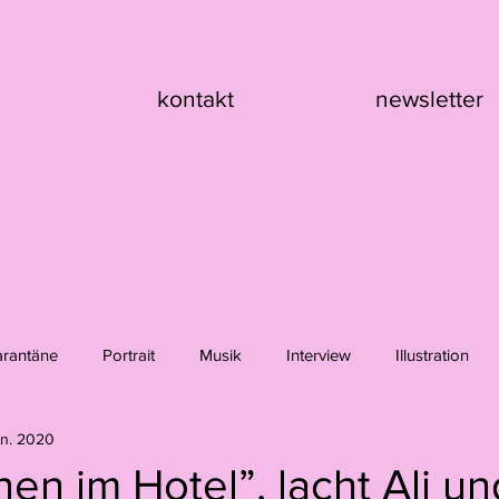
kontakt
newsletter
arantäne
Portrait
Musik
Interview
Illustration
an. 2020
nik Asche
Hanna Girard
Claire Flury
Max Klement
en im Hotel”, lacht Ali un