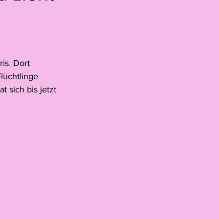
u
lski
Schmidhauser
is. Dort 
lüchtlinge 
t sich bis jetzt 