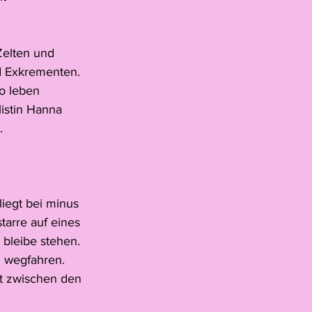
Zelten und 
d Exkrementen. 
o leben 
istin Hanna 
.
liegt bei minus 
tarre auf eines 
 bleibe stehen. 
d wegfahren. 
it zwischen den 