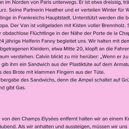
an im Norden von Paris unterwegs. Er ist etwa dreissig, trä
rz. Seine Partnerin Heather und er verteilen Winter für Wi
linge in Frankreichs Hauptstadt. Unterstützt werden die 
opa. Der Van ist vollgeladen mit Kisten voller Brennholz.
ar obdachlose Flüchtlinge in der Nähe der Porte de la Chap
24 jährige Helferin Fanny begleitet uns. Wir halten mit de
bgetragenen Kleidern, etwa Mitte 20, klopft an die Fahrer
um verstehen. Calvin blickt zu mir herüber: „Wenn er z
gib ihm ein Sandwich aus der Plastiktüte auf dem Armatur
s des Brote mit klammen Fingern aus der Tüte.
bergabe des Sandwichs, denn die Ampel schaltet auf Grü
d gibt Gas.
von den Champs Elysées entfernt halten wir an einem Kre
äubend. Als wir anhalten und aussteigen, müssen wir uns 