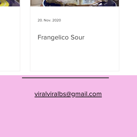
20. Nov. 2020
Frangelico Sour
Onlin
viralviralbs@gmail.com
-
Basel
-
News
-
Basler
-
Mensc