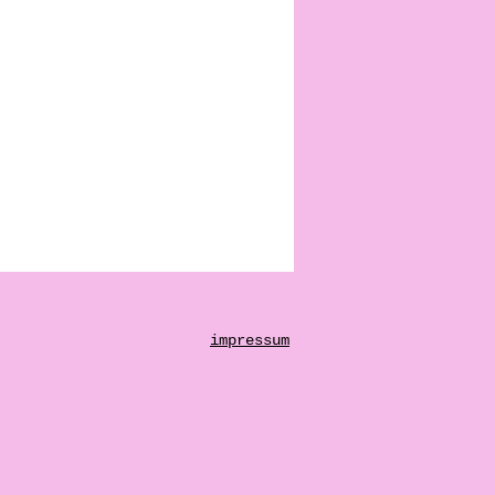
emagazin
impressum
 Stadtgeschehen
hen aus Basel