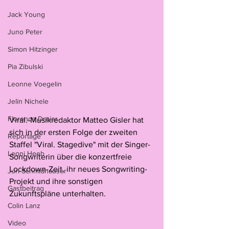
Jack Young
Juno Peter
Simon Hitzinger
Pia Zibulski
Leonne Voegelin
Jelïn Nichele
Florence Dreier
Viral.-Musikredaktor Matteo Gisler hat 
sich in der ersten Folge der zweiten 
Reportage
Staffel "Viral. Stagedive" mit der Singer-
Leoni Heeb
Songwriterin über die konzertfreie 
Lockdown-Zeit, ihr neues Songwriting-
Juri Schmidhauser
Projekt und ihre sonstigen 
Gastbeitrag
Zukunftspläne unterhalten.
Colin Lanz
Video