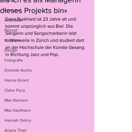
Musik
dieses Projekts bin»
Interview
Dana Burkhard ist 23 Jahre alt und 
Illustration
kommt ursprünglich aus Biel. Die 
Rezept
Sängerin und Songschreiberin lebt 
Kolumne
mittlerweile in Zürich und studiert dort 
an der Hochschule der Künste Gesang 
Design
in Richtung Jazz und Pop.
Fotografie
Dominik Asche
Hanna Girard
Claire Flury
Max Klement
Max Kaufmann
Hannah Oehry
Ariane Thiel