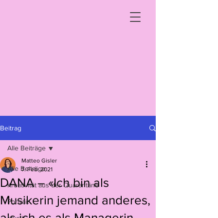
Beitrag
Alle Beiträge
Matteo Gisler
Alle Beiträge
7. Feb. 2021
DANA – «Ich bin als
Kreativität aus der Quarantäne
Musikerin jemand anderes,
Portrait
als ich es als Managerin