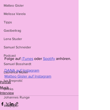
Matteo Gisler
Melissa Varela
Tipps
Gastbeitrag
Lena Studer
Samuel Schneider
Podcast
Folge auf 
iTunes
 oder 
Spotify
 anhören.
Samuel Bosshardt
DANA auf Instagram
Laurence Müller
Matteo Gisler auf Instagram
Iva Preprotić
Portrait
Musik
Drinks
Interview
Johannes Runge
Wallpaper