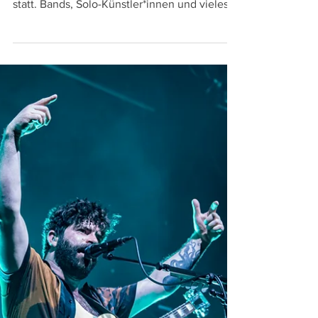
25. Juli 2022
Off-Kilter Festival
Vom 5. bis 7. August findet das Off-Kilter
Festival «Down The Rabbit Hole» in Sissach
statt. Bands, Solo-Künstler*innen und vieles
mehr.