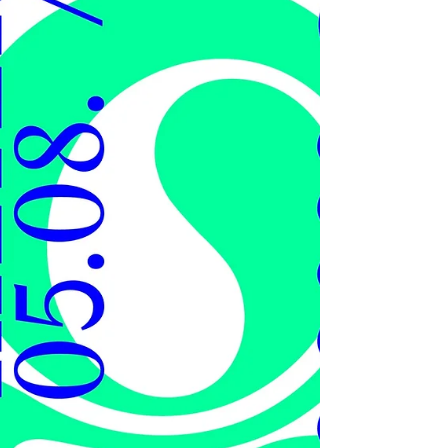
Vergangenes Wochenende fand in Basel das
Polyfon Festival statt. Unsere beiden
Fotograf*innen Florence und Laurence waren
vor Ort...