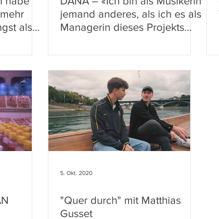
ch habe
DANA – «Ich bin als Musikerin
 mehr
jemand anderes, als ich es als
ngst als
Managerin dieses Projekts
bin»
5. Okt. 2020
AN
"Quer durch" mit Matthias
Gusset