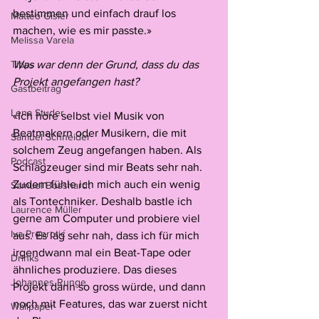
bestimmen und einfach drauf los 
Matteo Gisler
machen, wie es mir passte.»
Melissa Varela
Tipps
Was war denn der Grund, dass du das 
Projekt angefangen hast?
Gastbeitrag
Lena Studer
«Ich höre selbst viel Musik von 
Beatmakern oder Musikern, die mit 
Samuel Schneider
solchem Zeug angefangen haben. Als 
Podcast
Schlagzeuger sind mir Beats sehr nah. 
Zudem fühle ich mich auch ein wenig 
Samuel Bosshardt
als Tontechniker. Deshalb bastle ich 
Laurence Müller
gerne am Computer und probiere viel 
Iva Preprotić
aus. Es lag sehr nah, dass ich für mich 
irgendwann mal ein Beat-Tape oder 
Drinks
ähnliches produziere. Das dieses 
Johannes Runge
Projekt dann so gross würde, und dann 
noch mit Features, das war zuerst nicht 
Wallpaper