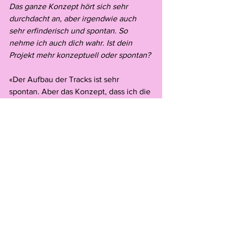
Das ganze Konzept hört sich sehr 
durchdacht an, aber irgendwie auch 
sehr erfinderisch und spontan. So 
nehme ich auch dich wahr. Ist dein 
Projekt mehr konzeptuell oder spontan? 
«Der Aufbau der Tracks ist sehr 
spontan. Aber das Konzept, dass ich die 
Beats nur mit Geräuschen aufnehme, ist 
schon durchdacht. Dazu kamen 
Features, Synthesizer Samples und 
Klavieraufnahmen, die ich einspielte. 
Am Computer habe ich dann 
angefangen, spontan zu basteln.»
Ich finde, der Sound hört sich 
international und nicht nach Basel an. 
War das dein Anspruch?