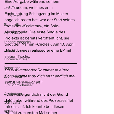
Eine Aufgabe während seinem 
Jack Young
Jazzstudium, welches er in 
Fachrichtung Schlagzeug im Master 
Juno Peter
abgeschlossen hat, war der Start seines 
Simon Hitzinger
Projektes «Scalatrax», ein Solo-
Musikprojekt. Die erste Single des 
Pia Zibulski
Projekts ist bereits veröffentlicht, sie 
Leonne Voegelin
trägt den Namen «Circles». Am 10. April 
diesen Jahres realesed er eine EP mit 
Jelïn Nichele
sieben Tracks.
Florence Dreier
Reportage
Du bist immer der Drummer in einer 
Band. Wolltest du dich jetzt endlich mal 
Leoni Heeb
selbst verwirklichen?
Juri Schmidhauser
Gastbeitrag
«Das war eigentlich nicht der Grund 
dafür, aber während des Prozesses fiel 
Colin Lanz
mir das auf. Ich konnte bei diesem 
Video
Projekt zum ersten Mal selber 