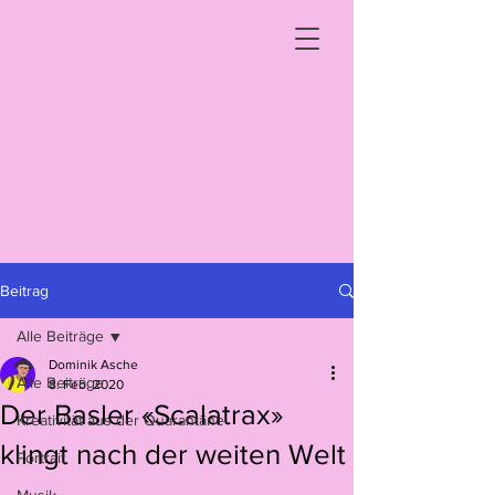
Beitrag
Alle Beiträge
Dominik Asche
Alle Beiträge
8. Feb. 2020
Der Basler «Scalatrax»
Kreativität aus der Quarantäne
klingt nach der weiten Welt
Portrait