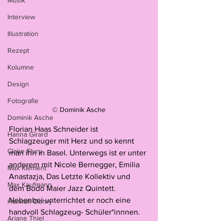
Musik
Interview
Illustration
Rezept
Kolumne
Design
Fotografie
© Dominik Asche
Dominik Asche
Florian Haas Schneider ist 
Hanna Girard
Schlagzeuger mit Herz und so kennt 
Claire Flury
man ihn in Basel. Unterwegs ist er unter 
anderem mit Nicole Bernegger, Emilia 
Max Klement
Anastazja, Das Letzte Kollektiv und 
Max Kaufmann
dem Bodo Maier Jazz Quintett. 
Nebenbei unterrichtet er noch eine 
Hannah Oehry
handvoll Schlagzeug- Schüler*innnen. 
Ariane Thiel