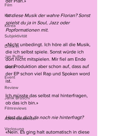
der Plan.»
Film
Kino
Ist diese Musik der wahre Florian? Sonst 
spielst du ja in Soul, Jazz oder 
Korea
Popformationen mit.
Subjektivität
«Nicht unbedingt. Ich höre all die Musik, 
Drink-In
die ich selbst spiele. Sonst würde ich 
Jan Pulfer
dort nicht mitspielen. Mir fiel am Ende 
der Produktion aber schon auf, dass auf 
Grafik
der EP schon viel Rap und Spoken word 
Event
ist.
Review
Ich müsste das selbst mal hinterfragen, 
Janik Bruschi
ob das ich bin.»
Filmreviews
Hast du dich da noch nie hinterfragt? 
Adventskalender
Verlosung
«Nein. Es ging halt automatisch in diese 