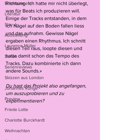
Entertainment
Richtung. Ich hatte mir nicht überlegt, 
was für Beats ich produzieren will. 
Literatur
Einige der Tracks entstanden, in dem 
Stav J
ich Nägel auf den Boden fallen liess 
und das aufnahm. Gewisse Nägel 
Ausstellung
ergaben einen Rhythmus. Ich schnitt 
Laurence Müller
diesen Teil raus, loopte diesen und 
hatte damit schon das Tempo des 
Serien
Tracks. Dazu kombinierte ich dann 
Serienreviews
andere Sounds.» 
Skizzen aus London
Du hast das Projekt also angefangen, 
Johannes Runge
um auszuprobieren und zu 
Preview
experimentieren?
Friede Lotte
Charlotte Burckhardt
Weihnachten