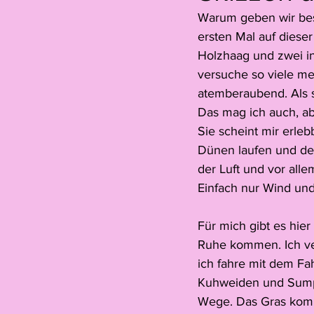
Warum geben wir bes
Hannah Oehry
Ariane Thiel
ersten Mal auf dieser
Holzhaag und zwei i
versuche so viele me
Leonne Voegelin
Jelïn Nichel
atemberaubend. Als s
Das mag ich auch, abe
Sie scheint mir erleb
Gastbeitrag
Colin Lanz
Dünen laufen und den
der Luft und vor all
Einfach nur Wind un
Für mich gibt es hie
Ruhe kommen. Ich ver
ich fahre mit dem Fa
Kuhweiden und Sumpf
Wege. Das Gras komm