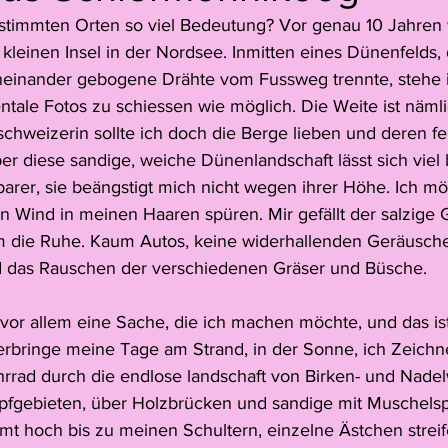
timmten Orten so viel Bedeutung? Vor genau 10 Jahren 
Jack Young
Juno Peter
Simon Hitzinger
Pia Zibu
 kleinen Insel in der Nordsee. Inmitten eines Dünenfelds, 
neinander gebogene Drähte vom Fussweg trennte, stehe 
ntale Fotos zu schiessen wie möglich. Die Weite ist nämli
e
Florence Dreier
Reportage
Leoni Heeb
Juri 
chweizerin sollte ich doch die Berge lieben und deren fel
r diese sandige, weiche Dünenlandschaft lässt sich viel b
barer, sie beängstigt mich nicht wegen ihrer Höhe. Ich m
Video
Matteo Gisler
 Wind in meinen Haaren spüren. Mir gefällt der salzige
em die Ruhe. Kaum Autos, keine widerhallenden Geräusche 
d das Rauschen der verschiedenen Gräser und Büsche.
r vor allem eine Sache, die ich machen möchte, und das is
bringe meine Tage am Strand, in der Sonne, ich Zeichne
hrrad durch die endlose landschaft von Birken- und Nadel
gebieten, über Holzbrücken und sandige mit Muschelspl
t hoch bis zu meinen Schultern, einzelne Ästchen strei