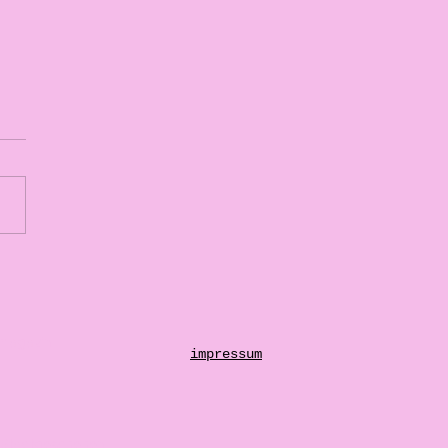
mal einfach sein
emagazin
impressum
 Stadtgeschehen