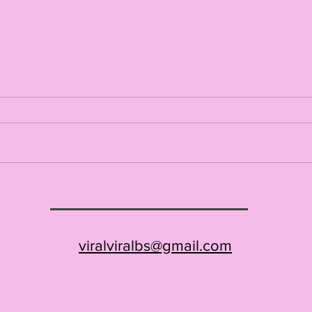
Frische Fische
Lass 
Onlin
viralviralbs@gmail.com
-
Basel
-
News
-
Basler