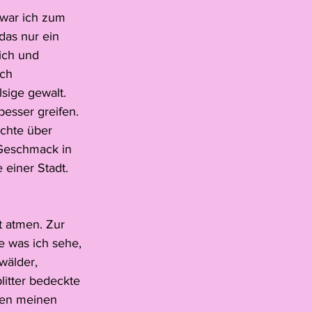
war ich zum 
lski
das nur ein 
ich und 
ch 
Schmidhauser
sige gewalt. 
esser greifen. 
öchte über 
 Geschmack in 
einer Stadt. 
t atmen. Zur 
 was ich sehe, 
wälder, 
itter bedeckte 
fen meinen 