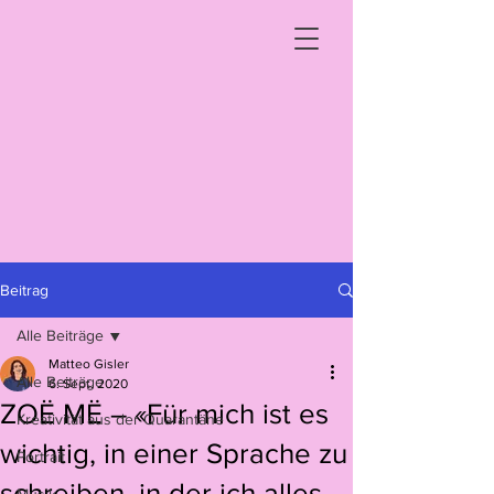
Beitrag
Alle Beiträge
Matteo Gisler
Alle Beiträge
6. Sept. 2020
ZOË MË – «Für mich ist es
Kreativität aus der Quarantäne
wichtig, in einer Sprache zu
Portrait
schreiben, in der ich alles