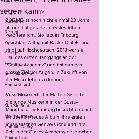
Musik
sagen kann»
Interview
ZOË MË ist noch nicht einmal 20 Jahre 
Illustration
alt und hat gerade ihr erstes Album 
Rezept
veröffentlicht. Sie lebt in Fribourg, 
Kolumne
spricht im Alltag mit Basler-Dialekt und 
singt auf Hochdeutsch. 2018 war sie 
Design
Teil des ersten Jahrgangs an der 
Fotografie
“Gustav Academy” und hat nun das 
grosse Ziel vor Augen, in Zukunft von 
Dominik Asche
der Musik leben zu können.
Hanna Girard
Viral. Musikredaktor Matteo Gisler hat 
Claire Flury
die junge Musikerin in der Gustav 
Max Klement
Manufactur in Fribourg besucht und mit 
Max Kaufmann
ihr über ihr neues Album, ihre ersten 
musikalischen Gehversuche und ihre 
Hannah Oehry
Zeit in der Gustav Academy gesprochen.
Ariane Thiel