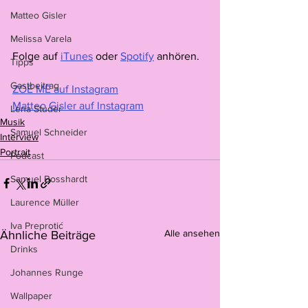
Matteo Gisler
Melissa Varela
Folge auf 
iTunes
 oder 
Spotify
 anhören.
Tipps
Gastbeitrag
ZOË MË auf Instagram
Matteo Gisler auf Instagram
Lena Studer
Musik
Samuel Schneider
Interview
Portrait
Podcast
Samuel Bosshardt
Laurence Müller
Iva Preprotić
Alle ansehen
Ähnliche Beiträge
Drinks
Johannes Runge
Wallpaper