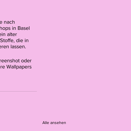
e nach 
ops in Basel 
in alter 
toffe, die in 
eren lassen.
creenshot oder 
re Wallpapers 
Alle ansehen