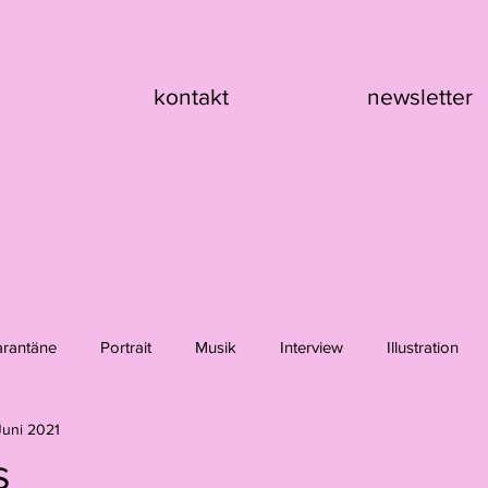
kontakt
newsletter
arantäne
Portrait
Musik
Interview
Illustration
Juni 2021
nik Asche
Hanna Girard
Claire Flury
Max Klement
s