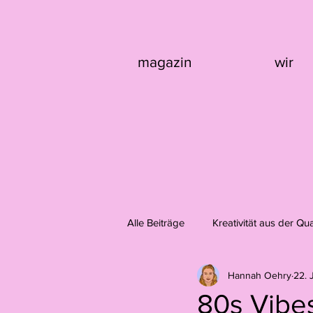
magazin
wir
Alle Beiträge
Kreativität aus der Qu
Hannah Oehry
22. 
Design
Fotografie
Domi
80s Vibe