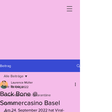
Beitrag
Alle Beiträge
Laurence Müller
Alle Beiträge
19. Okt. 2022
Back Bone @
Kreativität aus der Quarantäne
Sommercasino Basel
Portrait
Am 24. September 2022 hat Viral-