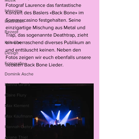
Musik
Fotograf Laurence das fantastische 
Interview
Konzert des Baslers «Back Bone» im 
Sommercasino festgehalten. Seine 
Illustration
einzigartige Mischung aus Metal und 
Rezept
Trap, das sogenannte Deathtrap, zieht 
Kolumne
ein überraschend diverses Publikum an 
und enttäuscht keinen. Neben den 
Design
Fotos zeigen wir euch ebenfalls unsere 
Fotografie
liebsten Back Bone Lieder.
Dominik Asche
Hanna Girard
Claire Flury
Max Klement
Max Kaufmann
Hannah Oehry
Ariane Thiel