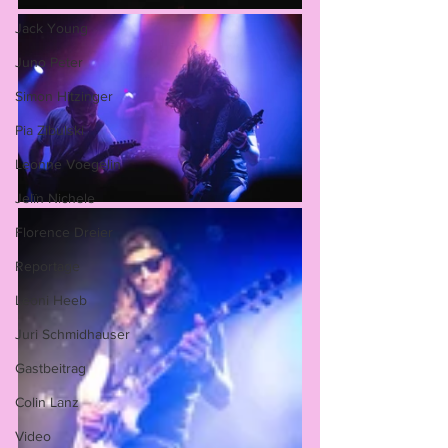
Jack Young
Juno Peter
Simon Hitzinger
Pia Zibulski
Leonne Voegelin
Jelïn Nichele
Florence Dreier
Reportage
Leoni Heeb
Juri Schmidhauser
Gastbeitrag
Colin Lanz
Video