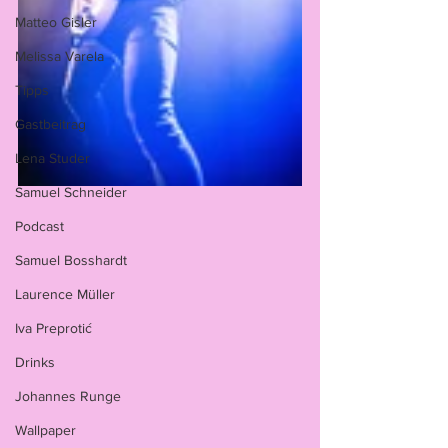
Matteo Gisler
Melissa Varela
Tipps
Gastbeitrag
Lena Studer
Samuel Schneider
Podcast
Samuel Bosshardt
Laurence Müller
Iva Preprotić
Drinks
Johannes Runge
Wallpaper