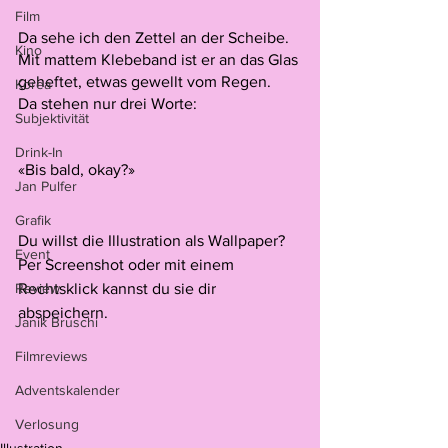
Film
Da sehe ich den Zettel an der Scheibe.
Kino
Mit mattem Klebeband ist er an das Glas 
geheftet, etwas gewellt vom Regen.
Korea
Da stehen nur drei Worte:
Subjektivität
Drink-In
«Bis bald, okay?»  
Jan Pulfer
Grafik
Du willst die Illustration als Wallpaper? 
Event
Per Screenshot oder mit einem 
Review
Rechtsklick kannst du sie dir 
abspeichern.
Janik Bruschi
Filmreviews
Adventskalender
Verlosung