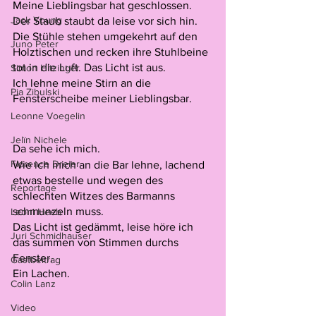
Meine Lieblingsbar hat geschlossen.
Jack Young
Der Staub staubt da leise vor sich hin. 
Die Stühle stehen umgekehrt auf den 
Juno Peter
Holztischen und recken ihre Stuhlbeine 
tot in die Luft. Das Licht ist aus. 
Simon Hitzinger
Ich lehne meine Stirn an die 
Pia Zibulski
Fensterscheibe meiner Lieblingsbar.
Leonne Voegelin
Jelïn Nichele
Da sehe ich mich. 
Florence Dreier
Wie ich mich an die Bar lehne, lachend 
etwas bestelle und wegen des 
Reportage
schlechten Witzes des Barmanns 
schmunzeln muss. 
Leoni Heeb
Das Licht ist gedämmt, leise höre ich 
Juri Schmidhauser
das summen von Stimmen durchs 
Fenster.
Gastbeitrag
Ein Lachen.
Colin Lanz
Video