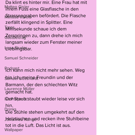
Da klirrt es hinter mir. Eine Frau hat mit 
Matteo Gisler
ihrem Fuss eine Glasflasche in den 
Strassengraben befördert. Die Flasche 
Melissa Varela
zerfällt klingend in Splitter. Eine 
Tipps
Millisekunde schaue ich dem 
Zerspringen zu, dann drehe ich mich 
Gastbeitrag
langsam wieder zum Fenster meiner 
Lena Studer
Lieblingsbar.
Samuel Schneider
Podcast
Ich kann mich nicht mehr sehen. Weg 
bin ich, meine Freundin und der 
Samuel Bosshardt
Barmann, der den schlechten Witz 
Laurence Müller
gemacht hat.
Der Staub staubt wieder leise vor sich 
Iva Preprotić
hin.
Drinks
Die Stühle stehen umgekehrt auf den 
Holztischen und recken ihre Stuhlbeine 
Johannes Runge
tot in die Luft. Das Licht ist aus. 
Wallpaper