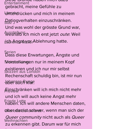
Entertainment
gebracht, meine Gefühle zu 
Literatur
unterdrücken und mich in meinem 
Datingverhalten einzuschränken.
Stav J
Und was wohl der grösste Grund war, 
Ausstellung
weshalb ich mich erst jetzt 
oute
: Weil 
ich Angst vor Ablehnung hatte. 
Laurence Müller
Serien
Dass diese Erwartungen, Ängste und 
Serienreviews
Vorstellungen nur in meinem Kopf 
existieren und ich nur mir selbst 
Skizzen aus London
Rechenschaft schuldig bin, ist mir nun 
Johannes Runge
aber auch klar. 
Einschränken will ich mich nicht mehr 
Preview
und ich will auch keine Angst mehr 
Friede Lotte
haben. Ich will andere Menschen daten, 
aber das ist schwer, wenn man sich der 
Charlotte Burckhardt
Queer community
 nicht auch als 
Queer 
Weihnachten
zu erkennen gibt. Darum war für mich 