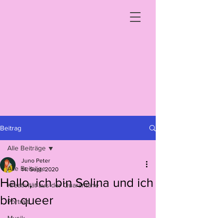
Beitrag
Alle Beiträge
Juno Peter
Alle Beiträge
14. Sept. 2020
Hallo, ich bin Selina und ich
Kreativität aus der Quarantäne
bin queer
Portrait