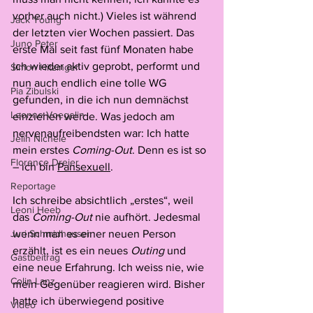
vorher auch nicht.) Vieles ist während 
Jack Young
der letzten vier Wochen passiert. Das 
Juno Peter
erste Mal seit fast fünf Monaten habe 
ich wieder aktiv geprobt, performt und 
Simon Hitzinger
nun auch endlich eine tolle WG 
Pia Zibulski
gefunden, in die ich nun demnächst 
Leonne Voegelin
einziehen werde. Was jedoch am 
nervenaufreibendsten war: Ich hatte 
Jelïn Nichele
mein erstes 
Coming-Out
. Denn es ist so 
Florence Dreier
– ich bin 
Pansexuell
. 
Reportage
Ich schreibe absichtlich „erstes“, weil 
Leoni Heeb
das 
Coming-Out
 nie aufhört. Jedesmal 
Juri Schmidhauser
wenn man es einer neuen Person 
erzählt, ist es ein neues 
Outing
 und 
Gastbeitrag
eine neue Erfahrung. Ich weiss nie, wie 
Colin Lanz
mein Gegenüber reagieren wird. Bisher 
hatte ich überwiegend positive 
Video