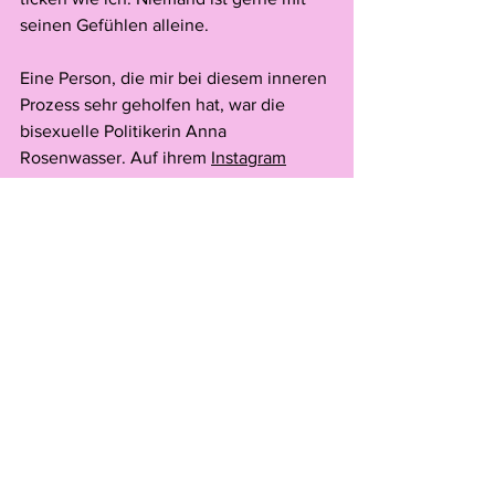
seinen Gefühlen alleine.
Eine Person, die mir bei diesem inneren 
Prozess sehr geholfen hat, war die 
bisexuelle Politikerin Anna 
Rosenwasser. Auf ihrem 
Instagram
Account postet sie immer wieder 
Stories bezüglich sexueller Identität 
und beantwortet Fragen. Ihre Posts 
haben mich in meinem 
Findungsprozess extrem unterstützt 
und bestärkt. Ich kann sie allen 
wärmstens empfehlen, egal ob 
queer
, 
questioning 
oder hetero. 
Long Story Short: 
Es ist draussen, der Text ist publiziert 
und ich muss sagen, es fühlt sich 