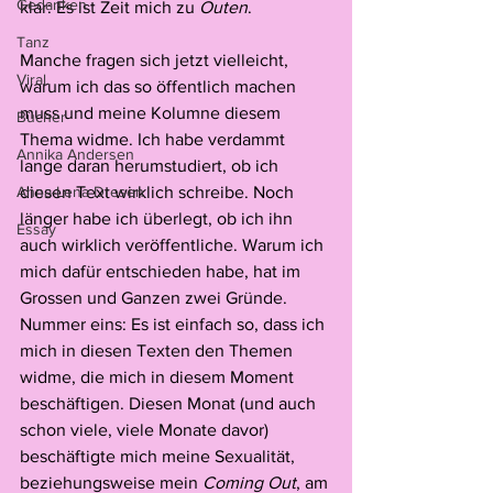
Gedanken
klar: Es ist Zeit mich zu 
Outen
.
Tanz
Manche fragen sich jetzt vielleicht, 
Viral.
warum ich das so öffentlich machen 
muss und meine Kolumne diesem 
Bücher
Thema widme. Ich habe verdammt 
Annika Andersen
lange daran herumstudiert, ob ich 
Anna-Lena Dresen
diesen Text wirklich schreibe. Noch 
länger habe ich überlegt, ob ich ihn 
Essay
auch wirklich veröffentliche. Warum ich 
mich dafür entschieden habe, hat im 
Grossen und Ganzen zwei Gründe. 
Nummer eins: Es ist einfach so, dass ich 
mich in diesen Texten den Themen 
widme, die mich in diesem Moment 
beschäftigen. Diesen Monat (und auch 
schon viele, viele Monate davor) 
beschäftigte mich meine Sexualität, 
beziehungsweise mein 
Coming Out
, am 