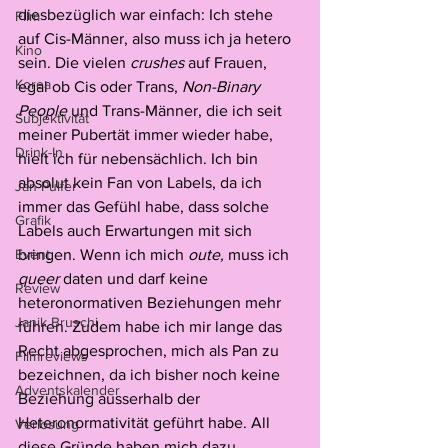
diesbezüglich war einfach: Ich stehe 
Film
auf Cis-Männer, also muss ich ja hetero 
Kino
sein. Die vielen 
crushes
 auf Frauen, 
Korea
egal ob Cis oder Trans, 
Non-Binary 
People
 und Trans-Männer, die ich seit 
Subjektivität
meiner Pubertät immer wieder habe, 
Drink-In
hielt ich für nebensächlich. Ich bin 
absolut kein Fan von Labels, da ich 
Jan Pulfer
immer das Gefühl habe, dass solche 
Grafik
Labels auch Erwartungen mit sich 
Event
bringen. Wenn ich mich 
oute,
 muss ich 
queer
 daten und darf keine 
Review
heteronormativen Beziehungen mehr 
Janik Bruschi
führen. Zudem habe ich mir lange das 
Recht abgesprochen, mich als Pan zu 
Filmreviews
bezeichnen, da ich bisher noch keine 
Adventskalender
Beziehung ausserhalb der 
Heteronormativität geführt habe. All 
Verlosung
diese Gründe haben mich dazu 