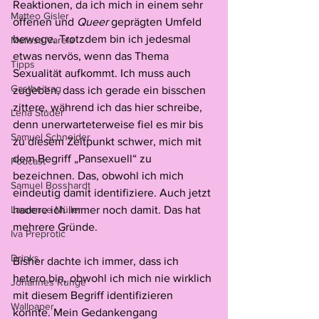
Reaktionen, da ich mich in einem sehr 
Matteo Gisler
offenen und 
Queer
 geprägten Umfeld 
bewege. Trotzdem bin ich jedesmal 
Melissa Varela
etwas nervös, wenn das Thema 
Tipps
Sexualität aufkommt. Ich muss auch 
Gastbeitrag
zugeben, dass ich gerade ein bisschen 
zittere, während ich das hier schreibe, 
Lena Studer
denn unerwarteterweise fiel es mir bis 
Samuel Schneider
zu diesem Zeitpunkt schwer, mich mit 
dem Begriff „Pansexuell“ zu 
Podcast
bezeichnen. Das, obwohl ich mich 
Samuel Bosshardt
eindeutig damit identifiziere. Auch jetzt 
Laurence Müller
hadere ich immer noch damit. Das hat 
mehrere Gründe. 
Iva Preprotić
Drinks
Bisher dachte ich immer, dass ich 
hetero bin, obwohl ich mich nie wirklich 
Johannes Runge
mit diesem Begriff identifizieren 
Wallpaper
konnte. Mein Gedankengang 