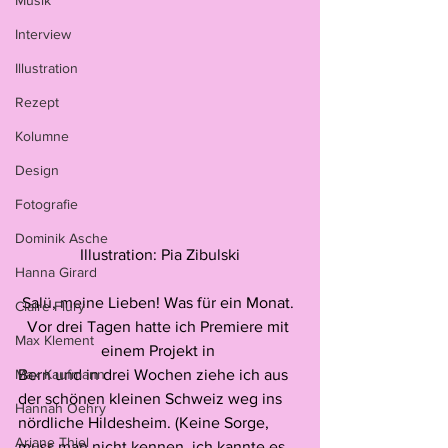
Musik
Interview
Illustration
Rezept
Kolumne
Design
Fotografie
Dominik Asche
Illustration: Pia Zibulski
Hanna Girard
Salü, meine Lieben! Was für ein Monat. 
Claire Flury
Vor drei Tagen hatte ich Premiere mit 
Max Klement
einem Projekt in 
Max Kaufmann
Bern und in drei Wochen ziehe ich aus 
der schönen kleinen Schweiz weg ins 
Hannah Oehry
nördliche Hildesheim. (Keine Sorge, 
Ariane Thiel
muss man nicht kennen, ich kannte es 