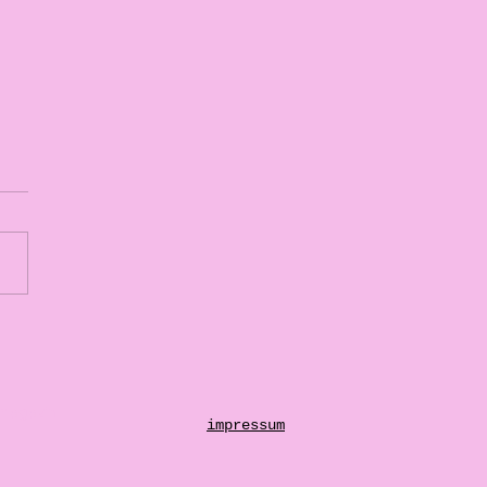
. Comeback in 3..2..1
emagazin
impressum