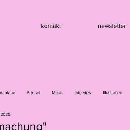
kontakt
newsletter
arantäne
Portrait
Musik
Interview
Illustration
. 2020
nik Asche
Hanna Girard
Claire Flury
Max Klement
imachung"