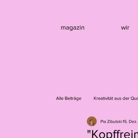
magazin
wir
Alle Beiträge
Kreativität aus der Qu
Pia Zibulski
15. Dez
Design
Fotografie
Domi
"Kopffre