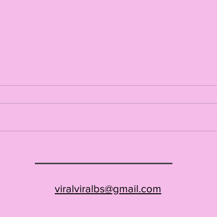
Viral
Skizzen aus Schiermonnikoog
Onlin
viralviralbs@gmail.com
-
Basel
-
News