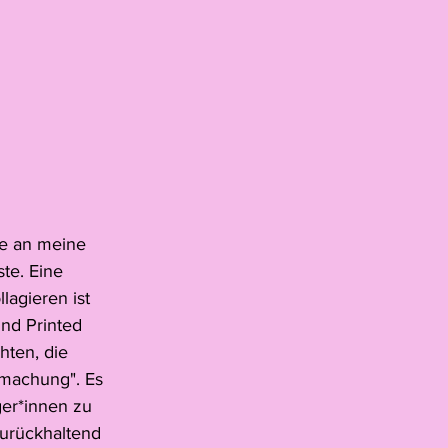
e an meine 
te. Eine 
agieren ist 
nd Printed 
hten, die 
imachung". Es 
er*innen zu 
zurückhaltend 