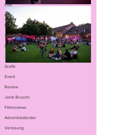
Film
Kino
Korea
Subjektivität
Drink-In
Jan Pulfer
Grafik
Event
Review
Janik Bruschi
Filmreviews
Adventskalender
Verlosung