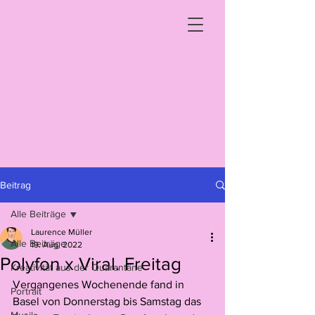
Beitrag
Alle Beiträge
Laurence Müller
Alle Beiträge
19. Aug. 2022
Polyfon x Viral. Freitag
Kreativität aus der Quarantäne
Vergangenes Wochenende fand in 
Portrait
Basel von Donnerstag bis Samstag das 