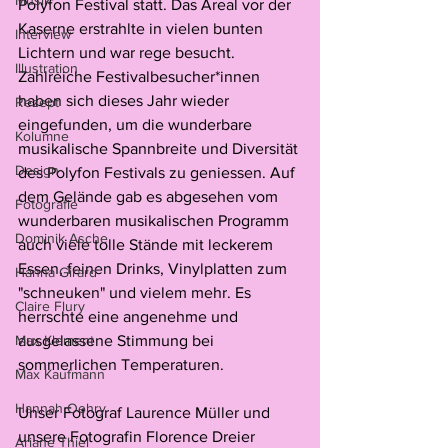
Musik
Polyfon Festival statt. Das Areal vor der 
Kaserne erstrahlte in vielen bunten 
Interview
Lichtern und war rege besucht. 
Illustration
Zahlreiche Festivalbesucher*innen 
haben sich dieses Jahr wieder 
Rezept
eingefunden, um die wunderbare 
Kolumne
musikalische Spannbreite und Diversität 
Design
des Polyfon Festivals zu geniessen. Auf 
dem Gelände gab es abgesehen vom 
Fotografie
wunderbaren musikalischen Programm 
Dominik Asche
auch viele tolle Stände mit leckerem 
Essen, feinen Drinks, Vinylplatten zum 
Hanna Girard
"schneuken" und vielem mehr. Es 
Claire Flury
herrschte eine angenehme und 
Max Klement
ausgelassene Stimmung bei 
sommerlichen Temperaturen. 
Max Kaufmann
Hannah Oehry
Unser Fotograf Laurence Müller und 
unsere Fotografin Florence Dreier 
Ariane Thiel