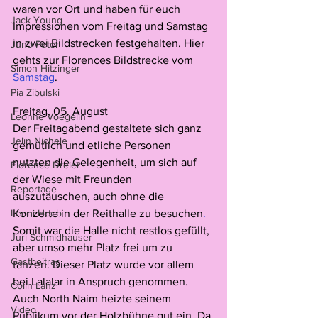
waren vor Ort und haben für euch 
Jack Young
Impressionen vom Freitag und Samstag 
in zwei Bildstrecken festgehalten. Hier 
Juno Peter
gehts zur Florences Bildstrecke vom 
Simon Hitzinger
Samstag
.
Pia Zibulski
Freitag, 05. August
Leonne Voegelin
Der Freitagabend gestaltete sich ganz 
Jelïn Nichele
gemütlich und etliche Personen 
nutzten die Gelegenheit, um sich auf 
Florence Dreier
der Wiese mit Freunden 
Reportage
auszutauschen, auch ohne die 
Leoni Heeb
Konzerte in der Reithalle zu besuchen
.
Somit war die Halle nicht restlos gefüllt, 
Juri Schmidhauser
aber umso mehr Platz frei um zu 
Gastbeitrag
tanzen. Dieser Platz wurde vor allem 
bei Lalalar in Anspruch genommen. 
Colin Lanz
Auch North Naim heizte seinem 
Video
Publikum vor der Holzbühne gut ein. Da 