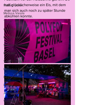
half glücklicherweise ein Eis, mit dem 
Matteo Gisler
man sich auch noch zu später Stunde 
Melissa Varela
abkühlen konnte. 
Tipps
Gastbeitrag
Lena Studer
Samuel Schneider
Podcast
Samuel Bosshardt
Laurence Müller
Iva Preprotić
Drinks
Johannes Runge
Wallpaper