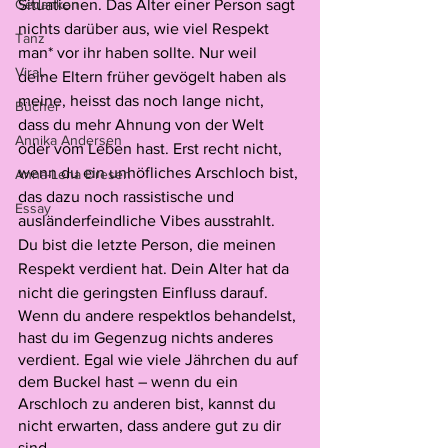
Situationen. Das Alter einer Person sagt 
Gedanken
nichts darüber aus, wie viel Respekt 
Tanz
man* vor ihr haben sollte. Nur weil 
Viral.
deine Eltern früher gevögelt haben als 
meine, heisst das noch lange nicht, 
Bücher
dass du mehr Ahnung von der Welt 
Annika Andersen
oder vom Leben hast. Erst recht nicht, 
wenn du ein unhöfliches Arschloch bist, 
Anna-Lena Dresen
das dazu noch rassistische und 
Essay
ausländerfeindliche Vibes ausstrahlt. 
Du bist die letzte Person, die meinen 
Respekt verdient hat. Dein Alter hat da 
nicht die geringsten Einfluss darauf. 
Wenn du andere respektlos behandelst, 
hast du im Gegenzug nichts anderes 
verdient. Egal wie viele Jährchen du auf 
dem Buckel hast – wenn du ein 
Arschloch zu anderen bist, kannst du 
nicht erwarten, dass andere gut zu dir 
sind. 