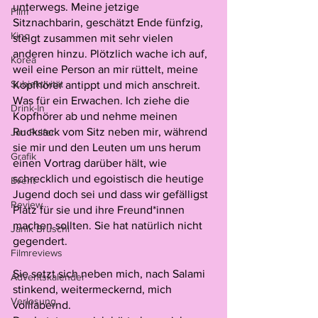
unterwegs. Meine jetzige 
Film
Sitznachbarin, geschätzt Ende fünfzig, 
Kino
steigt zusammen mit sehr vielen 
anderen hinzu. Plötzlich wache ich auf, 
Korea
weil eine Person an mir rüttelt, meine 
Subjektivität
Kopfhörer antippt und mich anschreit. 
Was für ein Erwachen. Ich ziehe die 
Drink-In
Kopfhörer ab und nehme meinen 
Rucksack vom Sitz neben mir, während 
Jan Pulfer
sie mir und den Leuten um uns herum 
Grafik
einen Vortrag darüber hält, wie 
schrecklich und egoistisch die heutige 
Event
Jugend doch sei und dass wir gefälligst 
Review
Platz für sie und ihre Freund*innen 
machen sollten. Sie hat natürlich nicht 
Janik Bruschi
gegendert. 
Filmreviews
Sie setzt sich neben mich, nach Salami 
Adventskalender
stinkend, weitermeckernd, mich 
Verlosung
volllabernd. 