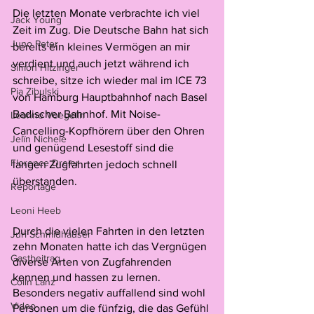
Die letzten Monate verbrachte ich viel 
Jack Young
Zeit im Zug. Die Deutsche Bahn hat sich 
Juno Peter
bereits ein kleines Vermögen an mir 
verdient und auch jetzt während ich 
Simon Hitzinger
schreibe, sitze ich wieder mal im ICE 73 
Pia Zibulski
von Hamburg Hauptbahnhof nach Basel 
Badischer Bahnhof. Mit Noise- 
Leonne Voegelin
Cancelling-Kopfhörern über den Ohren 
Jelïn Nichele
und genügend Lesestoff sind die 
Florence Dreier
langen Zugfahrten jedoch schnell 
überstanden.
Reportage
Leoni Heeb
Durch die vielen Fahrten in den letzten 
Juri Schmidhauser
zehn Monaten hatte ich das Vergnügen 
Gastbeitrag
diverse Arten von Zugfahrenden 
kennen und hassen zu lernen. 
Colin Lanz
Besonders negativ auffallend sind wohl 
Video
Personen um die fünfzig, die das Gefühl 