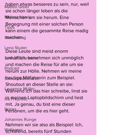
haben etwas besseres zu sein, nur, weil 
Matteo Gisler
sie schon länger leben als die 
Melissa Varela
Menschen um sie herum. Eine 
Begegnung mit einer solchen Person 
Tipps
kann einem die gesammte Reise madig 
machen. 
Gastbeitrag
Lena Studer
Diese Leute sind meist enorm 
unhöflich, benehmen sich unmöglich 
Samuel Schneider
und machen die Reise für alle um sie 
Podcast
herum zur Hölle. Nehmen wir meine 
heutige Mitfahrerin zum Beispiel. 
Samuel Bosshardt
Shoutout an dieser Stelle an sie: 
Laurence Müller
Während ich das hier schreibe, linst sie 
in meinen Laptopbildschirm und liest 
Iva Preprotić
mit. Ja genau, du bist eine dieser 
Drinks
Personen, um die es hier geht. 
Johannes Runge
Nehmen wir sie also als Beispiel: Ich, 
Wallpaper
schlafend, bereits fünf Stunden 