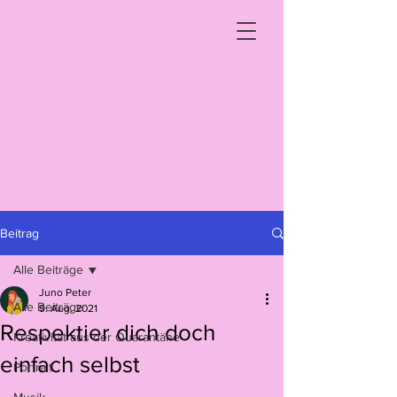
Beitrag
Alle Beiträge
Juno Peter
Alle Beiträge
9. Aug. 2021
Respektier dich doch
Kreativität aus der Quarantäne
einfach selbst
Portrait