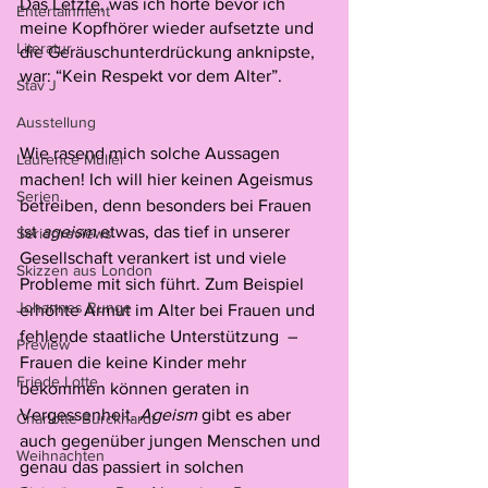
Das Letzte, was ich hörte bevor ich 
Entertainment
meine Kopfhörer wieder aufsetzte und 
Literatur
die Geräuschunterdrückung anknipste, 
war: “Kein Respekt vor dem Alter”. 
Stav J
Ausstellung
Wie rasend mich solche Aussagen 
Laurence Müller
machen! Ich will hier keinen Ageismus 
Serien
betreiben, denn besonders bei Frauen 
ist 
ageism 
etwas, das tief in unserer 
Serienreviews
Gesellschaft verankert ist und viele 
Skizzen aus London
Probleme mit sich führt. Zum Beispiel 
Johannes Runge
erhöhte Armut im Alter bei Frauen und 
fehlende staatliche Unterstützung  – 
Preview
Frauen die keine Kinder mehr 
Friede Lotte
bekommen können geraten in 
Vergessenheit. 
Ageism
 gibt es aber 
Charlotte Burckhardt
auch gegenüber jungen Menschen und 
Weihnachten
genau das passiert in solchen 