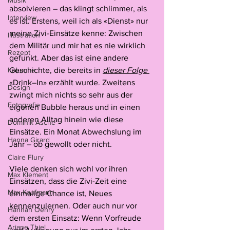
Musik
absolvieren – das klingt schlimmer, als 
Interview
es ist. Erstens, weil ich als «Dienst» nur 
meine Zivi-Einsätze kenne: Zwischen 
Illustration
dem Militär und mir hat es nie wirklich 
Rezept
gefunkt. Aber das ist eine andere 
Kolumne
Geschichte, die bereits in 
dieser Folge 
«Drink–In» erzählt wurde. Zweitens 
Design
zwingt mich nichts so sehr aus der 
Fotografie
eigenen Bubble heraus und in einen 
anderen Alltag hinein wie diese 
Dominik Asche
Einsätze. Ein Monat Abwechslung im 
Hanna Girard
Jahr – ob gewollt oder nicht. 
Claire Flury
Viele denken sich wohl vor ihren 
Max Klement
Einsätzen, dass die Zivi-Zeit eine 
Max Kaufmann
einmalige Chance ist, Neues 
kennenzulernen. Oder auch nur vor 
Hannah Oehry
dem ersten Einsatz: Wenn Vorfreude 
Ariane Thiel