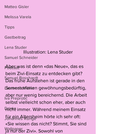
Matteo Gisler
Melissa Varela
Tipps
Gastbeitrag
Lena Studer
Illustration: Lena Studer
Samuel Schneider
Aber was ist denn «das Neue», das es 
Podcast
beim Zivi-Einsatz zu entdecken gibt? 
Samuel Bosshardt
Das frühe Aufstehen ist gerade in den 
Semesterferien gewöhnungsbedürftig, 
Laurence Müller
aber nur wenig bereichernd. Die Arbeit 
Iva Preprotić
selbst vielleicht schon eher, aber auch 
Drinks
nicht immer. Während meinem Einsatz 
für ein Altersheim hörte ich sehr oft: 
Johannes Runge
«Sie wissen das nicht? Stimmt, Sie sind 
Wallpaper
ja nur der Zivi». Sowohl von 