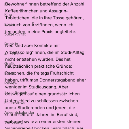
Bewohner*innen betreffend der Anzahl 
Film
Kaffeerähmchen und Assugrin-
Kino
Tablettchen, die in ihre Tasse gehören, 
Korea
als auch von Ärzt*innen, wenn ich 
jemanden in eine Praxis begleitete. 
Subjektivität
Drink-In
Neu sind aber Kontakte mit 
Arbeitskolleg*innen, die im Studi-Alltag 
Jan Pulfer
nicht entstehen würden. Das hat 
Grafik
hauptsächlich praktische Gründe: 
Personen, die freitags Frühschicht 
Event
haben, trifft man Donnerstagabend eher 
Review
weniger im Studiausgang. Aber 
Janik Bruschi
deswegen auf einen grundsätzlichen 
Unterschied zu schliessen zwischen 
Filmreviews
«uns» Studierenden und jenen, die 
Adventskalender
schon seit drei Jahren im Beruf sind, 
während «wir» an einer ersten kleinen 
Verlosung
Seminararbeit hocken, wäre falsch. Bei 