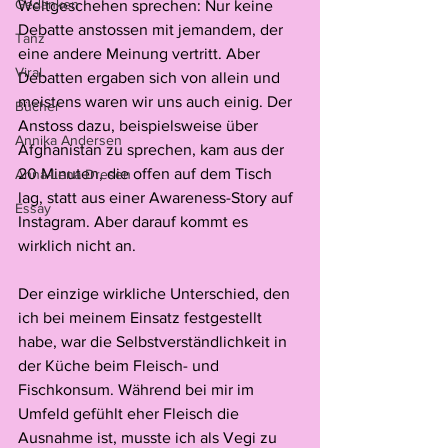
Gedanken
Weltgeschehen sprechen: Nur keine 
Debatte anstossen mit jemandem, der 
Tanz
eine andere Meinung vertritt. Aber 
Viral.
Debatten ergaben sich von allein und 
meistens waren wir uns auch einig. Der 
Bücher
Anstoss dazu, beispielsweise über 
Annika Andersen
Afghanistan zu sprechen, kam aus der 
20 Minuten, die offen auf dem Tisch 
Anna-Lena Dresen
lag, statt aus einer Awareness-Story auf 
Essay
Instagram. Aber darauf kommt es 
wirklich nicht an.
Der einzige wirkliche Unterschied, den 
ich bei meinem Einsatz festgestellt 
habe, war die Selbstverständlichkeit in 
der Küche beim Fleisch- und 
Fischkonsum. Während bei mir im 
Umfeld gefühlt eher Fleisch die 
Ausnahme ist, musste ich als Vegi zu 