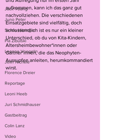
und Aufregung nur im ersten Jahr 
aufkommen, kann ich das ganz gut 
Jack Young
nachvollziehen. Die verschiedenen 
Juno Peter
Einsatzgebiete sind vielfältig, doch 
Simon Hitzinger
schlussendlich ist es nur ein kleiner 
Unterschied, ob du von Kita-Kindern, 
Pia Zibulski
Altersheimbewohner*innen oder 
Leonne Voegelin
Gärtner*innen, die das Neophyten-
Ausrupfen anleiten, herumkommandiert 
Jelïn Nichele
wirst.
Florence Dreier
Reportage
Leoni Heeb
Juri Schmidhauser
Gastbeitrag
Colin Lanz
Video