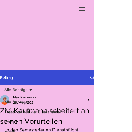
Beitrag
Alle Beiträge
Max Kaufmann
Alle Beiträge
23. Aug. 2021
Zivi Kaufmann scheitert an
Kreativität aus der Quarantäne
seinen Vorurteilen
Portrait
In den Semesterferien Dienstpflicht 