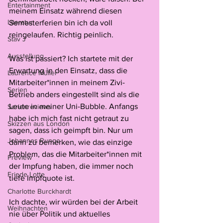
Entertainment
meinem Einsatz während diesen 
Literatur
Semesterferien bin ich da voll 
reingelaufen. Richtig peinlich.
Stav J
Ausstellung
Was ist passiert? Ich startete mit der 
Erwartung in den Einsatz, dass die 
Laurence Müller
Mitarbeiter*innen in meinem Zivi-
Serien
Betrieb anders eingestellt sind als die 
Leute in meiner Uni-Bubble. Anfangs 
Serienreviews
habe ich mich fast nicht getraut zu 
Skizzen aus London
sagen, dass ich geimpft bin. Nur um 
Johannes Runge
dann zu bemerken, wie das einzige 
Problem, das die Mitarbeiter*innen mit 
Preview
der Impfung haben, die immer noch 
Friede Lotte
tiefe Impfquote ist. 
Charlotte Burckhardt
Ich dachte, wir würden bei der Arbeit 
Weihnachten
nie über Politik und aktuelles 