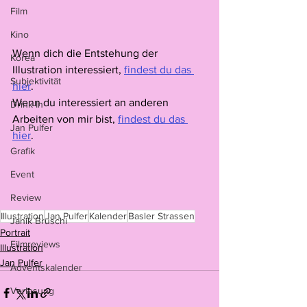
Film
Kino
Wenn dich die Entstehung der 
Korea
Illustration interessiert, 
findest du das 
Subjektivität
hier
. 
Wenn du interessiert an anderen 
Drink-In
Arbeiten von mir bist, 
findest du das 
Jan Pulfer
hier
.
Grafik
Event
Review
Illustration
Jan Pulfer
Kalender
Basler Strassen
Janik Bruschi
Portrait
Filmreviews
Illustration
Jan Pulfer
Adventskalender
Verlosung