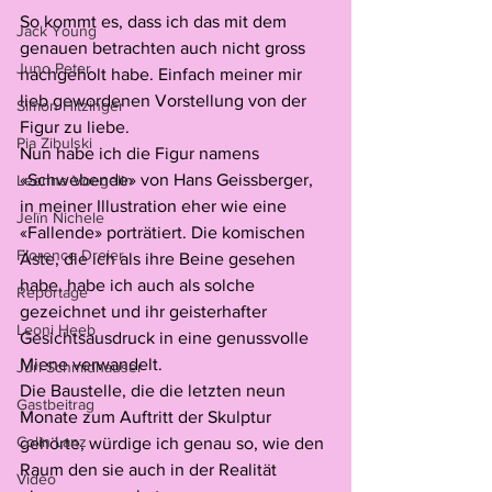
So kommt es, dass ich das mit dem 
Jack Young
genauen betrachten auch nicht gross 
Juno Peter
nachgeholt habe. Einfach meiner mir 
lieb gewordenen Vorstellung von der 
Simon Hitzinger
Figur zu liebe. 
Pia Zibulski
Nun habe ich die Figur namens 
«Schwebende» von Hans Geissberger, 
Leonne Voegelin
in meiner Illustration eher wie eine 
Jelïn Nichele
«Fallende» porträtiert. Die komischen 
Florence Dreier
Äste, die ich als ihre Beine gesehen 
habe, habe ich auch als solche 
Reportage
gezeichnet und ihr geisterhafter 
Leoni Heeb
Gesichtsausdruck in eine genussvolle 
Miene verwandelt. 
Juri Schmidhauser
Die Baustelle, die die letzten neun 
Gastbeitrag
Monate zum Auftritt der Skulptur 
Colin Lanz
gehörte, würdige ich genau so, wie den 
Raum den sie auch in der Realität 
Video