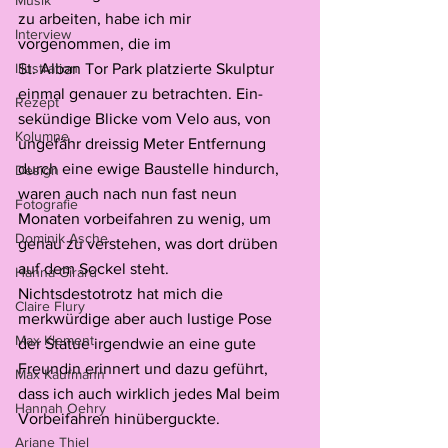
Musik
zu arbeiten, habe ich mir 
Interview
vorgenommen, die im 
Illustration
St. Alban Tor Park platzierte Skulptur 
einmal genauer zu betrachten. Ein-
Rezept
sekündige Blicke vom Velo aus, von 
Kolumne
ungefähr dreissig Meter Entfernung 
durch eine ewige Baustelle hindurch, 
Design
waren auch nach nun fast neun 
Fotografie
Monaten vorbeifahren zu wenig, um 
Dominik Asche
genau zu verstehen, was dort drüben 
auf dem Sockel steht. 
Hanna Girard
Nichtsdestotrotz hat mich die 
Claire Flury
merkwürdige aber auch lustige Pose 
Max Klement
der Statue irgendwie an eine gute 
Freundin erinnert und dazu geführt, 
Max Kaufmann
dass ich auch wirklich jedes Mal beim 
Hannah Oehry
Vorbeifahren hinüberguckte. 
Ariane Thiel