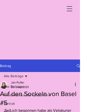
Beitrag
Alle Beiträge
Jan Pulfer
Alle Beiträge
25. Juni 2021
Auf den Sockeln von Basel
Kreativität aus der Quarantäne
#5
Portrait
Seit ich begonnen habe als Velokurier 