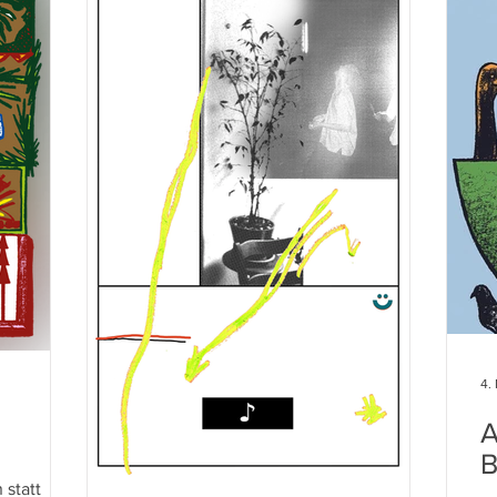
4.
A
B
statt