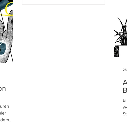
25
A
on
B
Ei
turen
we
ler
S
f dem
So