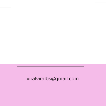
Onlin
viralviralbs@gmail.com
-
Basel
-
News
-
Basler
-