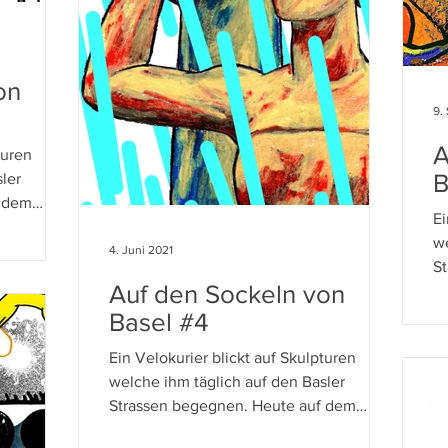
on
9.
A
turen
B
ler
f dem
Ei
we
4. Juni 2021
S
Auf den Sockeln von
So
Basel #4
Ein Velokurier blickt auf Skulpturen
welche ihm täglich auf den Basler
Strassen begegnen. Heute auf dem
Sockel: «Amazonin, Pferd führend».