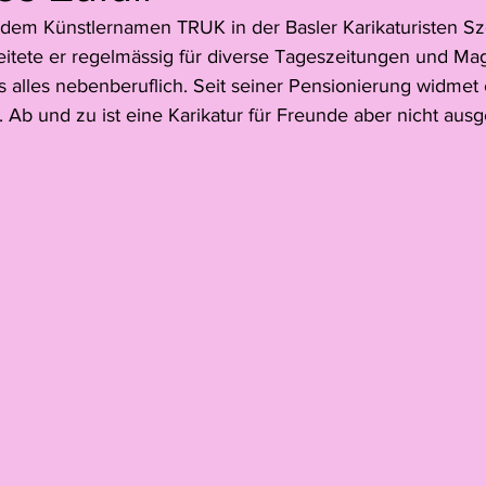
er dem Künstlernamen TRUK in der Basler Karikaturisten S
Jack Young
Juno Peter
Simon Hitzinger
Pia Zibu
itete er regelmässig für diverse Tageszeitungen und Mag
 alles nebenberuflich. Seit seiner Pensionierung widmet e
 Ab und zu ist eine Karikatur für Freunde aber nicht aus
e
Florence Dreier
Reportage
Leoni Heeb
Juri 
Video
Matteo Gisler