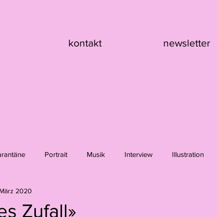
kontakt
newsletter
arantäne
Portrait
Musik
Interview
Illustration
 März 2020
nik Asche
Hanna Girard
Claire Flury
Max Klement
les Zufall»