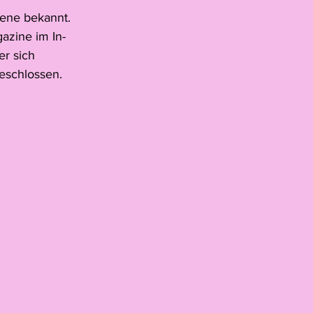
zene bekannt. 
lski
azine im In- 
r sich 
geschlossen.
Schmidhauser