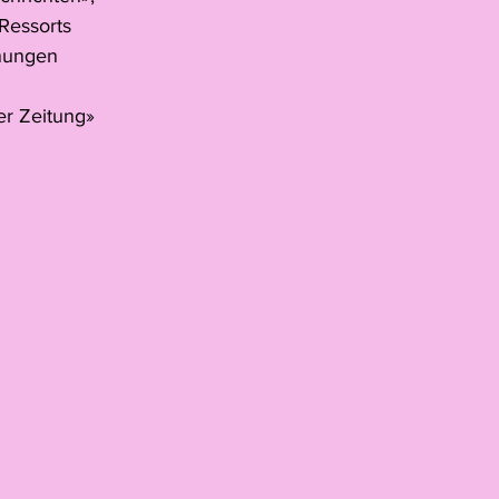
Ressorts 
hnungen 
er Zeitung» 