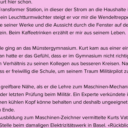
urt hier schon. 
ransformer Station, in dieser der Strom an die Haushalte
 ein Leuchtturmwächter steigt er vor mir die Wendeltreppe
ige seiner Werke und die Aussicht durch die Fenster auf d
ein. Beim Kaffeetrinken erzählt er mir aus seinem Leben.
le ging an das Münstergymnasium. Kurt kam aus einer ei
n hatte er das Gefühl, dass er im Gymnasium nicht richtig
Verhältnis zu seinen Kollegen aus besseren Kreisen. Na
s er freiwillig die Schule, um seinem Traum Militärpilot 
 greifbare Nähe, als er die Lehre zum Maschinen-Mechanik
i der letzten Prüfung beim Militär. Ein Experte verkündete 
inen kühlen Kopf könne behalten und deshalb ungeeignet 
u Ende.
usbildung zum Maschinen-Zeichner vermittelte Kurts Vate
telle beim damaligen Elektrizitätswerk in Basel. «Rückbli