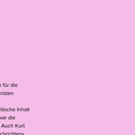
 für die 
risten 
ische Inhalt 
ar die 
 Auch Kurt 
chrichten», 