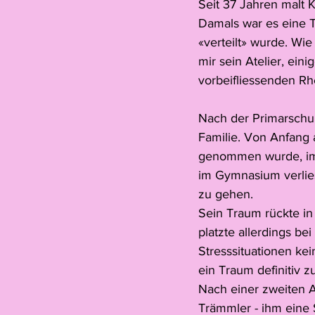
Seit 37 Jahren malt K
Damals war es eine T
«verteilt» wurde. Wie
mir sein Atelier, ein
vorbeifliessenden Rh
Nach der Primarschu
Familie. Von Anfang a
genommen wurde, im 
im Gymnasium verlies
zu gehen.
Sein Traum rückte in
platzte allerdings be
Stresssituationen ke
ein Traum definitiv z
Nach einer zweiten A
Trämmler - ihm eine S