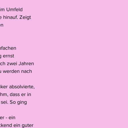
 im Umfeld 
 hinauf. Zeigt 
en 
nfachen 
 ernst 
ch zwei Jahren 
zu werden nach 
er absolvierte, 
ihm, dass er in 
sei. So ging 
r - ein 
ckend ein guter 