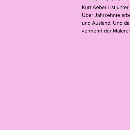
Kurt Aeberli ist unt
Hannah Oehry
Ariane Thiel
Über Jahrzehnte arbe
und Ausland. Und das
vermehrt der Malerei.
Leonne Voegelin
Jelïn Nichel
Gastbeitrag
Colin Lanz