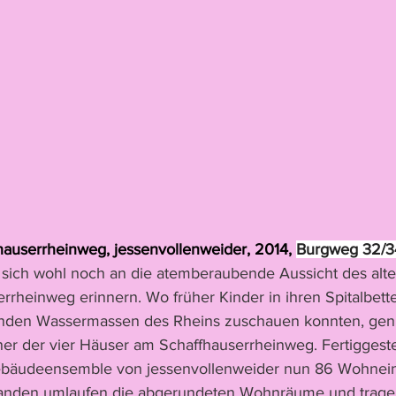
auserrheinweg, jessenvollenweider, 2014, 
Burgweg 32/3
ich wohl noch an die atemberaubende Aussicht des alten
rrheinweg erinnern. Wo früher Kinder in ihren Spitalbett
enden Wassermassen des Rheins zuschauen konnten, gen
er der vier Häuser am Schaffhauserrheinweg. Fertiggestel
ebäudeensemble von jessenvollenweider nun 86 Wohnein
randen umlaufen die abgerundeten Wohnräume und trage