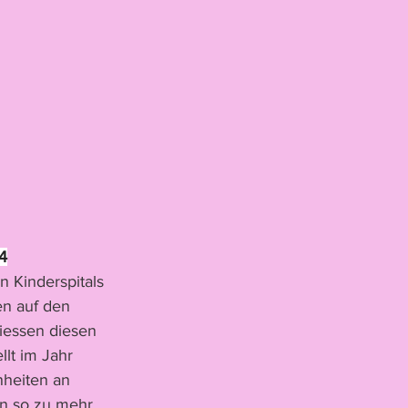
4
 Kinderspitals 
en auf den 
iessen diesen 
lt im Jahr 
heiten an 
n so zu mehr 