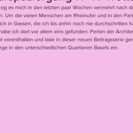
zog es mich in den letzten paar Wochen vermehrt nach d
Jack Young
Juno Peter
Simon Hitzinger
Pia Zibu
en. Um die vielen Menschen am Rheinufer und in den Par
ch in Gassen, die ich bis anhin noch nie durchschritten 
abe ich dort vor allem eins gefunden: Perlen der Architek
e
Florence Dreier
Reportage
Leoni Heeb
Juri 
t vorenthalten und lade in dieser neuen Beitragsserie ger
nge in den unterschiedlichen Quartieren Basels ein.
Video
Matteo Gisler