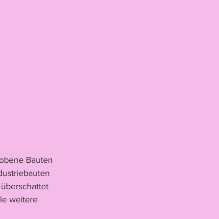
hobene Bauten 
ustriebauten 
 überschattet 
e weitere 