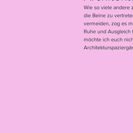
Wie so viele andere 
Hannah Oehry
Ariane Thiel
die Beine zu vertret
vermeiden, zog es mi
Ruhe und Ausgleich h
Leonne Voegelin
Jelïn Nichel
möchte ich euch nich
Architekturspaziergä
Gastbeitrag
Colin Lanz