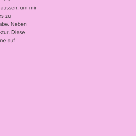
raussen, um mir 
lski
ks zu 
habe. Neben 
tur. Diese 
Schmidhauser
ne auf 