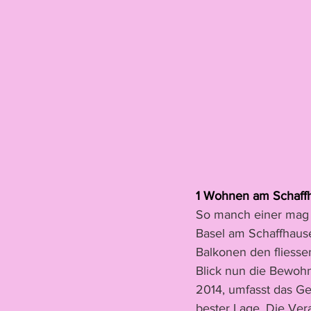
1 Wohnen am Schaffh
So manch einer mag s
Basel am Schaffhause
Balkonen den fliess
Blick nun die Bewohn
2014, umfasst das G
bester Lage. Die Ve