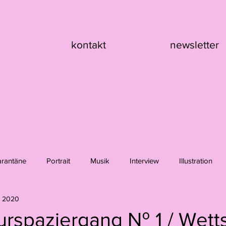
kontakt
newsletter
arantäne
Portrait
Musik
Interview
Illustration
. 2020
nik Asche
Hanna Girard
Claire Flury
Max Klement
urspaziergang № 1 / Wett