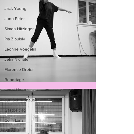
Jack Young
Juno Peter
Simon Hitzinger
Pia Zibulski
Leonne Voegelin
Jelïn Nichele
Florence Dreier
Reportage
Leoni Heeb
Juri Schmidhauser
Gastbeitrag
Colin Lanz
Video