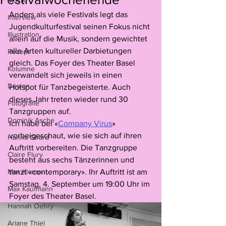
Musik
Anders als viele Festivals legt das 
Interview
Jugendkulturfestival seinen Fokus nicht 
Illustration
allein auf die Musik, sondern gewichtet 
alle Arten kultureller Darbietungen 
Rezept
gleich. Das Foyer des Theater Basel 
Kolumne
verwandelt sich jeweils in einen 
Design
Hotspot für Tanzbegeisterte. Auch 
dieses Jahr treten wieder rund 30 
Fotografie
Tanzgruppen auf.
Dominik Asche
Ich habe bei «
Company Virus
» 
vorbeigeschaut, wie sie sich auf ihren 
Hanna Girard
Auftritt vorbereiten. Die Tanzgruppe 
Claire Flury
besteht aus sechs Tänzerinnen und 
Max Klement
tanzt «contemporary». Ihr Auftritt ist am 
Samstag, 4. September um 19:00 Uhr im 
Max Kaufmann
Foyer des Theater Basel.
Hannah Oehry
Ariane Thiel