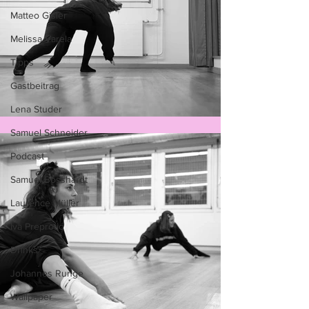
Matteo Gisler
Melissa Varela
Tipps
Gastbeitrag
Lena Studer
Samuel Schneider
Podcast
Samuel Bosshardt
Laurence Müller
Iva Preprotić
Drinks
Johannes Runge
Wallpaper